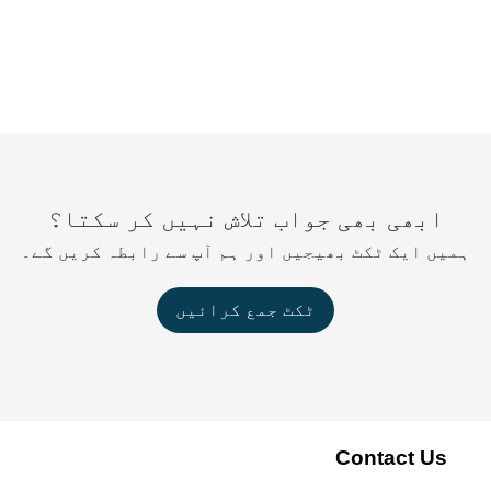
ابھی بھی جواب تلاش نہیں کر سکتا؟
ں ایک ٹکٹ بھیجیں اور ہم آپ سے رابطہ کریں گے۔
ٹکٹ جمع کرائیں
Contact Us