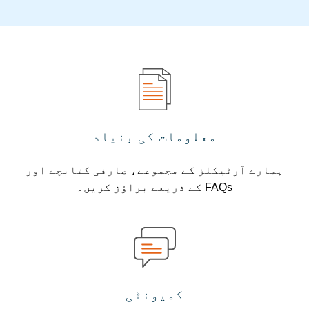
معلومات کی بنیاد
مارے آرٹیکلز کے مجموعے، صارفی کتابچے اور
FAQs کے ذریعے براؤز کریں۔
کمیونٹی