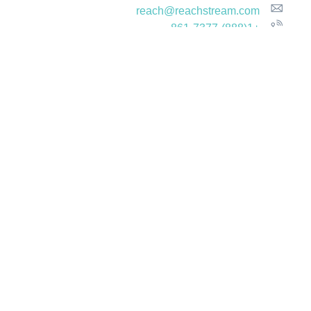
reach@reachstream.com
+1(888)-861-7377
Company
About Us
Contact Us
Solution
Platform
Ourdata
Pricing