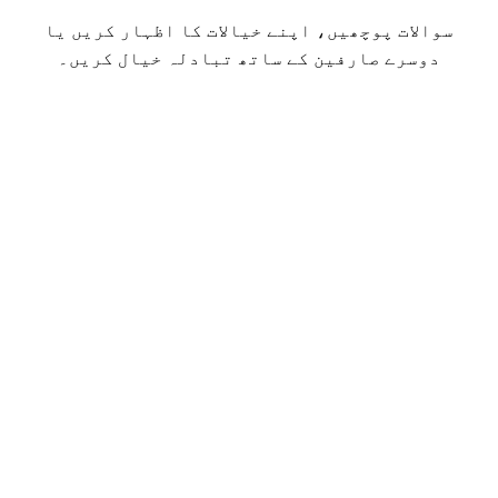
سوالات پوچھیں، اپنے خیالات کا اظہار کریں یا
دوسرے صارفین کے ساتھ تبادلہ خیال کریں۔