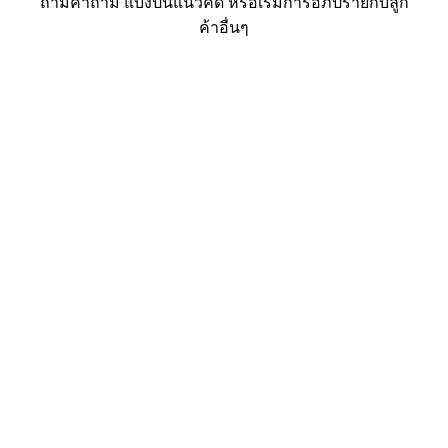
ถามคำถาม แบ่งปันแนวคิด หรือเริ่มการอภิปรายกับลูก
ค้าอื่นๆ