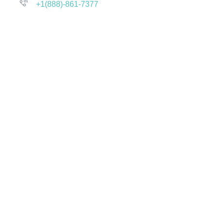
+1(888)-861-7377
Company
About Us
Contact Us
Solution
Platform
Ourdata
Pricing