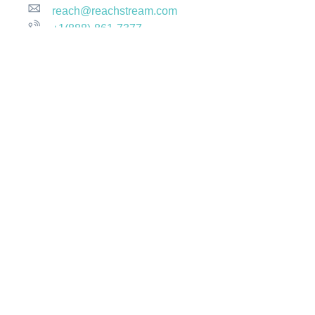
reach@reachstream.com
+1(888)-861-7377
Company
About Us
Contact Us
Solution
Platform
Ourdata
Pricing