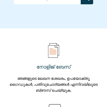
നോളിജ് ബേസ്
ഞങ്ങളുടെ ലേഖന ശേഖരം, ഉപയോക്തൃ
ഗൈഡുകൾ, പതിവുചോദ്യങ്ങൾ എന്നിവയിലൂടെ
ബ്രൗസ് ചെയ്യുക.