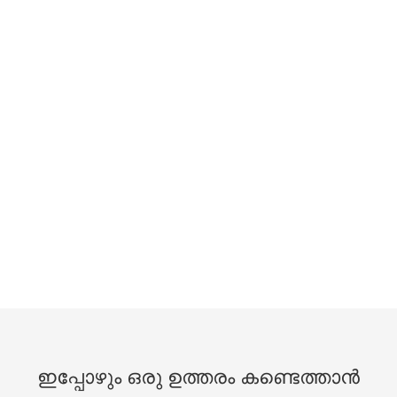
ഇപ്പോഴും ഒരു ഉത്തരം കണ്ടെത്താൻ