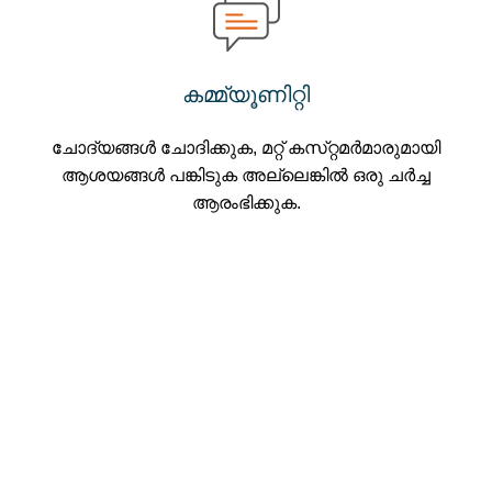
കമ്മ്യൂണിറ്റി
ചോദ്യങ്ങൾ ചോദിക്കുക, മറ്റ് കസ്‌റ്റമർമാരുമായി
ആശയങ്ങൾ പങ്കിടുക അല്ലെങ്കിൽ ഒരു ചർച്ച
ആരംഭിക്കുക.