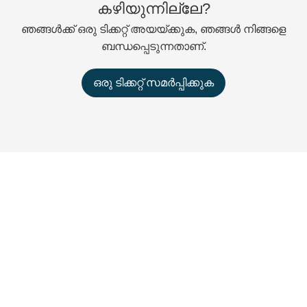
കഴിയുന്നില്ലേ?
ഞങ്ങൾക്ക് ഒരു ടിക്കറ്റ് അയയ്‌ക്കുക, ഞങ്ങൾ നിങ്ങളെ
ബന്ധപ്പെടുന്നതാണ്.
ഒരു ടിക്കറ്റ് സമർപ്പിക്കുക
Contact Us
reach@reachstream.com
+1(888)-861-7377